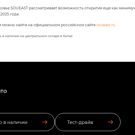
овье SOUEAST рассматривает возможность открытия еще как минимум т
2025 года.
и можно найти на официальном российском сайте
soueast.ru
 в наличии на центральном складе в Китае.
ВТО
о в наличии
Тест-драйв