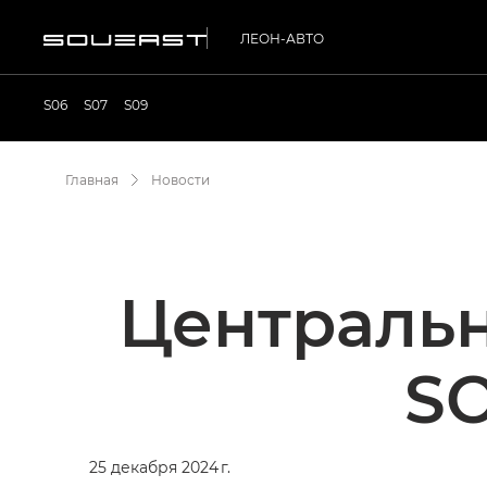
ЛЕОН-АВТО
S06
S07
S09
Главная
Новости
Центральн
SO
25 декабря 2024 г.