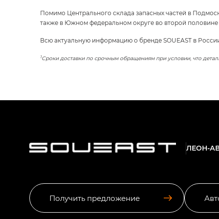
Помимо Центрального склада запасных частей в Подмоск
также в Южном федеральном округе во второй половине 
Всю актуальную информацию о бренде SOUEAST в Росси
1
Сроки доставки по срочным обращениям при условии, что деталь
ЛЕОН-А
Получить предложение
Авт