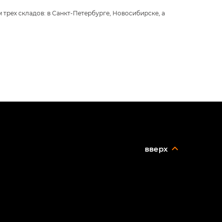
рех складов: в Санкт-Петербурге, Новосибирске, а
вверх