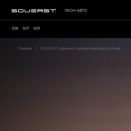
ЛЕОН-АВТО
S06
S07
S09
Главная
SOUEAST охранно-телематическая система